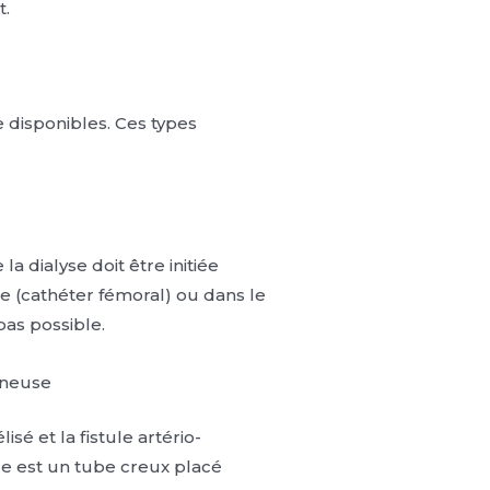
t.
e disponibles. Ces types
a dialyse doit être initiée
ne (cathéter fémoral) ou dans le
pas possible.
eineuse
é et la fistule artério-
le est un tube creux placé