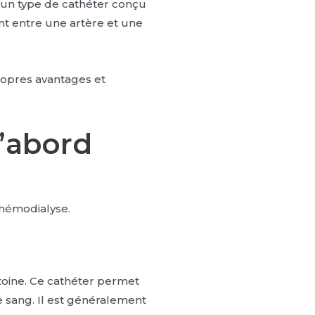
t un type de cathéter conçu
ent entre une artère et une
propres avantages et
d’abord
 hémodialyse.
itoine. Ce cathéter permet
e sang. Il est généralement